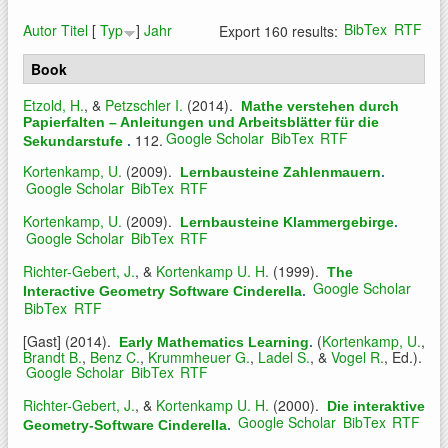
BibTex
RTF
Autor
Titel
[
Typ
]
Jahr
Export 160 results:
Book
Etzold, H.
, &
Petzschler I.
(2014).
Mathe verstehen durch
Papierfalten – Anleitungen und Arbeitsblätter für die
Google Scholar
BibTex
RTF
112.
Sekundarstufe
.
Kortenkamp, U.
(2009).
Lernbausteine Zahlenmauern
.
Google Scholar
BibTex
RTF
Kortenkamp, U.
(2009).
Lernbausteine Klammergebirge
.
Google Scholar
BibTex
RTF
Richter-Gebert, J.
, &
Kortenkamp U. H.
(1999).
The
Google Scholar
Interactive Geometry Software Cinderella
.
BibTex
RTF
[Gast]
(2014).
(
Kortenkamp, U.
,
Early Mathematics Learning
.
Brandt B.
,
Benz C.
,
Krummheuer G.
,
Ladel S.
, &
Vogel R.
, Ed.).
Google Scholar
BibTex
RTF
Richter-Gebert, J.
, &
Kortenkamp U. H.
(2000).
Die interaktive
Google Scholar
BibTex
RTF
Geometry-Software Cinderella
.