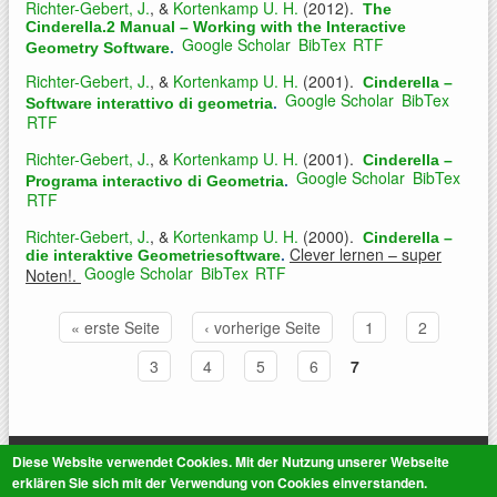
Richter-Gebert, J.
, &
Kortenkamp U. H.
(2012).
The
Cinderella.2 Manual – Working with the Interactive
Google Scholar
BibTex
RTF
Geometry Software
.
Richter-Gebert, J.
, &
Kortenkamp U. H.
(2001).
Cinderella –
Google Scholar
BibTex
Software interattivo di geometria
.
RTF
Richter-Gebert, J.
, &
Kortenkamp U. H.
(2001).
Cinderella –
Google Scholar
BibTex
Programa interactivo di Geometria
.
RTF
Richter-Gebert, J.
, &
Kortenkamp U. H.
(2000).
Cinderella –
Clever lernen – super
die interaktive Geometriesoftware
.
Google Scholar
BibTex
RTF
Noten!.
« erste Seite
‹ vorherige Seite
1
2
Seiten
3
4
5
6
7
© 2014 CERMAT | All rights reserved. |
Impressum
|
Datenschutz
Diese Website verwendet Cookies. Mit der Nutzung unserer Webseite
erklären Sie sich mit der Verwendung von Cookies einverstanden.