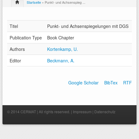
Startseite
» Punkt- und Achsenspieg ...
Titel
Punkt- und Achsenspiegelungen mit DGS
Publication Type
Book Chapter
Authors
Kortenkamp, U.
Editor
Beckmann, A.
Google Scholar
BibTex
RTF
© 2014 CERMAT | All rights reserved. |
Impressum
|
Datenschutz