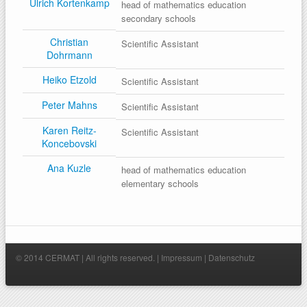
Ulrich Kortenkamp
head of mathematics education
secondary schools
Christian
Scientific Assistant
Dohrmann
Heiko Etzold
Scientific Assistant
Peter Mahns
Scientific Assistant
Karen Reitz-
Scientific Assistant
Koncebovski
Ana Kuzle
head of mathematics education
elementary schools
© 2014 CERMAT | All rights reserved. |
Impressum
|
Datenschutz