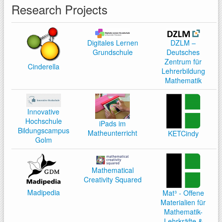
Research Projects
Digitales Lernen
DZLM –
Grundschule
Deutsches
Zentrum für
Cinderella
Lehrerbildung
Mathematik
Innovative
Hochschule
iPads im
Bildungscampus
Matheunterricht
KETCindy
Golm
Mathematical
Creativity Squared
Madipedia
Mat³ - Offene
Materialien für
Mathematik-
Lehrkräfte &