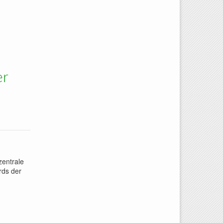
er
zentrale
rds der