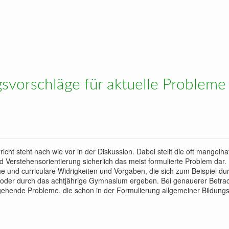
etrien und Computer: Ein Streifzug von Atari bis iPad
vorschläge für aktuelle Probleme
icht steht nach wie vor in der Diskussion. Dabei stellt die oft mangelha
 Verstehensorientierung sicherlich das meist formulierte Problem dar.
e und curriculare Widrigkeiten und Vorgaben, die sich zum Beispiel du
 oder durch das achtjährige Gymnasium ergeben. Bei genauerer Betra
rgehende Probleme, die schon in der Formulierung allgemeiner Bildungs