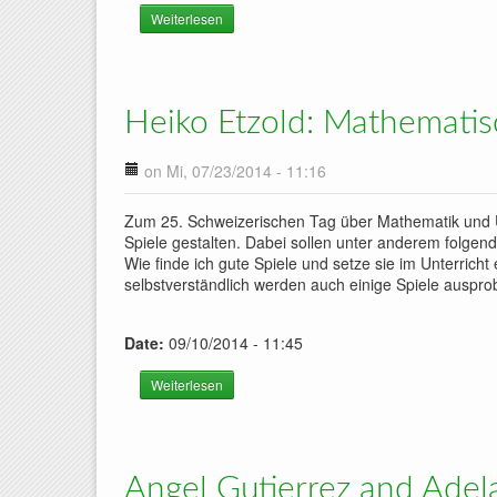
Weiterlesen
über Chris Dohrmann: Anna und die Winkel 
Heiko Etzold: Mathematisc
on Mi, 07/23/2014 - 11:16
Zum 25. Schweizerischen Tag über Mathematik und U
Spiele gestalten. Dabei sollen unter anderem folgen
Wie finde ich gute Spiele und setze sie im Unterrich
selbstverständlich werden auch einige Spiele auspr
Date:
09/10/2014 - 11:45
Weiterlesen
über Heiko Etzold: Mathematische Spiele zur 
Angel Gutierrez and Adela