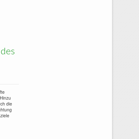
 des
fte
 Hinzu
rch die
chtung
ziele