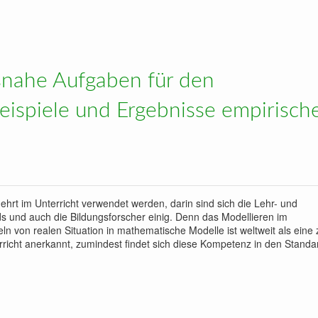
 aktuelle Probleme des Analysisunterrichts
tsnahe Aufgaben für den
eispiele und Ergebnisse empirisch
hrt im Unterricht verwendet werden, darin sind sich die Lehr- und
ds und auch die Bildungsforscher einig. Denn das Modellieren im
 von realen Situation in mathematische Modelle ist weltweit als eine 
icht anerkannt, zumindest findet sich diese Kompetenz in den Standa
n für den Mathematikunterricht – Beispiele und Ergebnisse empirischer Studien