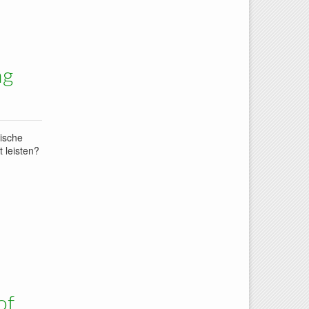
Winkeln in
ng
ische
 leisten?
of