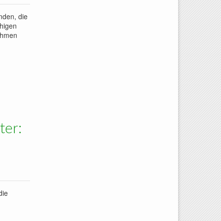
nden, die
ähigen
nahmen
ter:
die