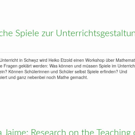
- Über Schülervorstellungen und Begriffsbildung zum Messen und Verstehen von 
der Sek I
he Spiele zur Unterrichtsgestaltu
nterricht in Schwyz wird Heiko Etzold einen Workshop über Mathemat
de Fragen geklärt werden: Was können und müssen Spiele im Unterricht
t ein? Können Schülerinnen und Schüler selbst Spiele erfinden? Und
obiert und ganz nebenbei noch Mathe gemacht.
Unterrichtsgestaltung
 Jaime: Research on the Teaching 