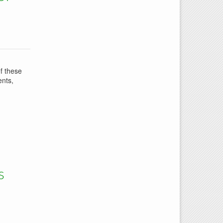
of these
ents,
s