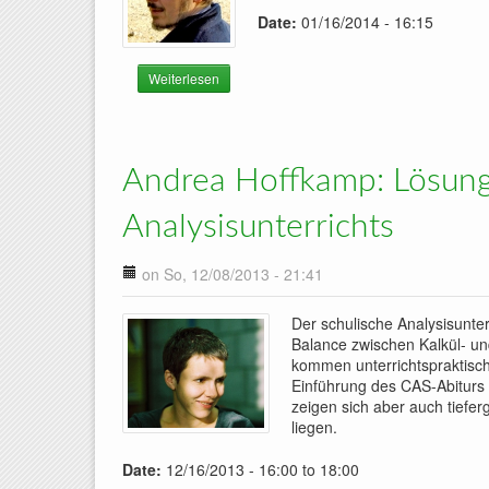
Date:
01/16/2014 - 16:15
Weiterlesen
über Jürgen Richter-Gebert: Ornamente, Symm
Andrea Hoffkamp: Lösungs
Analysisunterrichts
on So, 12/08/2013 - 21:41
Der schulische Analysisunterr
Balance zwischen Kalkül- und
kommen unterrichtspraktisch
Einführung des CAS-Abiturs
zeigen sich aber auch tiefe
liegen.
Date:
12/16/2013 -
16:00
to
18:00