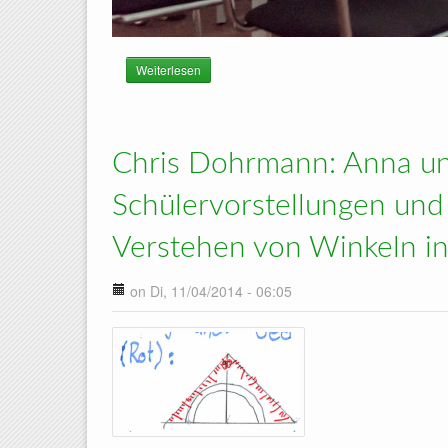
Weiterlesen
über Research meeting on the development o
Chris Dohrmann: Anna un
Schülervorstellungen und
Verstehen von Winkeln in
on Di, 11/04/2014 - 06:05