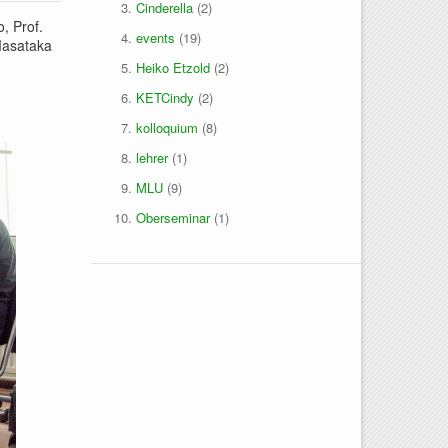
Cinderella
(2)
, Prof.
events
(19)
Masataka
Heiko Etzold
(2)
KETCindy
(2)
kolloquium
(8)
lehrer
(1)
MLU
(9)
Oberseminar
(1)