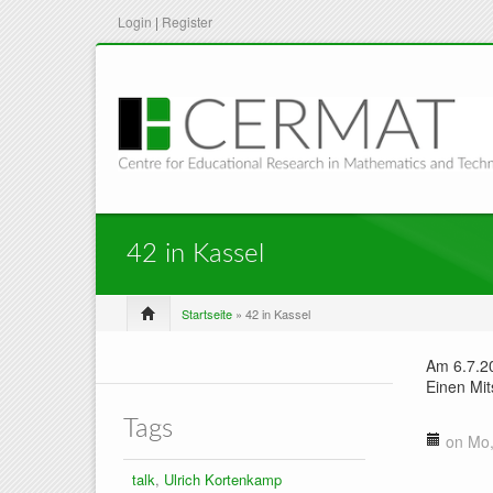
Login
|
Register
42 in Kassel
Startseite
» 42 in Kassel
Am 6.7.20
Einen Mit
Tags
on Mo,
talk
,
Ulrich Kortenkamp